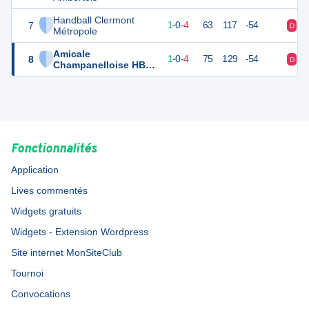
Handball Clermont
7
7
5
1
-
0
-
4
63
117
-54
D
D
Métropole
Amicale
8
7
5
1
-
0
-
4
75
129
-54
D
V
Champanelloise HBC
2
Fonctionnalités
Application
Lives commentés
Widgets gratuits
Widgets - Extension Wordpress
Site internet MonSiteClub
Tournoi
Convocations