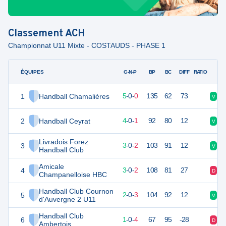
Classement
ACH
Championnat U11 Mixte - COSTAUDS - PHASE 1
ÉQUIPES
PTS
JO
G-N-P
BP
BC
DIFF
RATIO
1
Handball Chamalières
15
5
5
-
0
-
0
135
62
73
V
V
2
Handball Ceyrat
13
5
4
-
0
-
1
92
80
12
V
V
Livradois Forez
3
11
5
3
-
0
-
2
103
91
12
V
D
Handball Club
Amicale
4
11
5
3
-
0
-
2
108
81
27
D
V
Champanelloise HBC
Handball Club Cournon
5
9
5
2
-
0
-
3
104
92
12
V
D
d'Auvergne 2 U11
Handball Club
6
7
5
1
-
0
-
4
67
95
-28
D
D
Ambertois