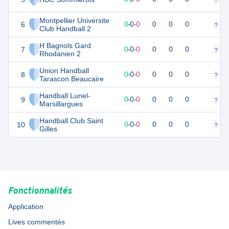
Montpellier Universite
6
0
0
0
-
0
-
0
0
0
0
?
?
Club Handball 2
H Bagnols Gard
7
0
0
0
-
0
-
0
0
0
0
?
?
Rhodanien 2
Union Handball
8
0
0
0
-
0
-
0
0
0
0
?
?
Tarascon Beaucaire
Handball Lunel-
9
0
0
0
-
0
-
0
0
0
0
?
?
Marsillargues
Handball Club Saint
10
0
0
0
-
0
-
0
0
0
0
?
?
Gilles
Fonctionnalités
Application
Lives commentés