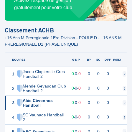
Activez l'espace de gestion
gratuitement pour votre club !
Classement
ACHB
+16 Ans M Preregionale 1Ere Division - POULE D - +16 ANS M
PREREGIONALE D1 (PHASE UNIQUE)
ÉQUIPES
PTS
JO
G-N-P
BP
BC
DIFF
RATIO
Jacou Clapiers le Cres
1
0
0
0
-
0
-
0
0
0
0
?
?
Handball 2
Mende Gevaudan Club
2
0
0
0
-
0
-
0
0
0
0
?
?
Handball 2
Alès Cévennes
3
0
0
0
-
0
-
0
0
0
0
?
?
Handball
SC Vaunage Handball
4
0
0
0
-
0
-
0
0
0
0
?
?
2
5
HBC Sommierois
0
0
0
-
0
-
0
0
0
0
?
?