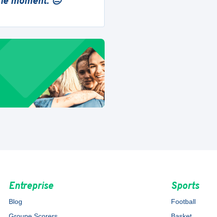
 le moment. 😔
Entreprise
Sports
Blog
Football
Groupe Scorers
Basket