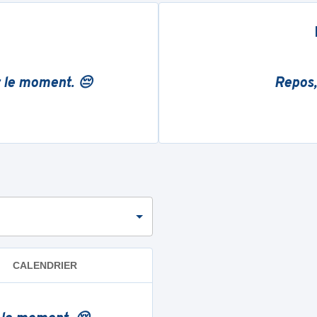
r le moment. 😔
Repos,
CALENDRIER