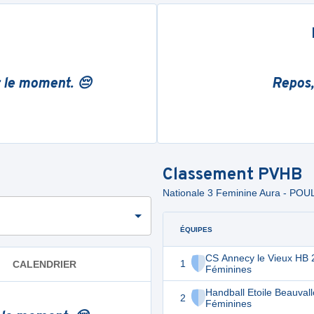
r le moment. 😔
Repos,
Classement
PVHB
Nationale 3 Feminine Aura - P
ÉQUIPES
CS Annecy le Vieux HB 
1
CALENDRIER
Féminines
Handball Etoile Beauval
2
Féminines