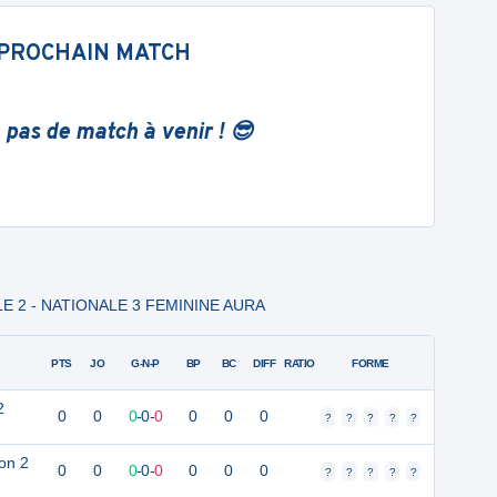
PROCHAIN MATCH
 pas de match à venir ! 😎
OULE 2 - NATIONALE 3 FEMININE AURA
PTS
JO
G-N-P
BP
BC
DIFF
RATIO
FORME
2
0
0
0
-
0
-
0
0
0
0
?
?
?
?
?
lon 2
0
0
0
-
0
-
0
0
0
0
?
?
?
?
?