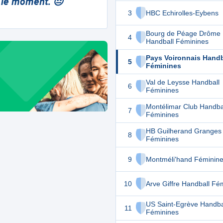
 le moment. 😔
3
HBC Echirolles-Eybens
Bourg de Péage Drôme
4
Handball Féminines
Pays Voironnais Handb
5
Féminines
Val de Leysse Handball
6
Féminines
Montélimar Club Handba
7
Féminines
HB Guilherand Granges
8
Féminines
9
Montméli'hand Féminin
10
Arve Giffre Handball Fé
US Saint-Egrève Handba
11
Féminines