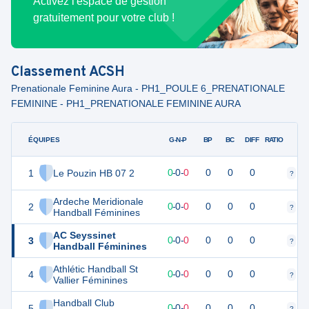
Activez l'espace de gestion
gratuitement pour votre club !
Classement
ACSH
Prenationale Feminine Aura - PH1_POULE 6_PRENATIONALE
FEMININE - PH1_PRENATIONALE FEMININE AURA
ÉQUIPES
PTS
JO
G-N-P
BP
BC
DIFF
RATIO
1
Le Pouzin HB 07 2
0
0
0
-
0
-
0
0
0
0
?
?
Ardeche Meridionale
2
0
0
0
-
0
-
0
0
0
0
?
?
Handball Féminines
AC Seyssinet
3
0
0
0
-
0
-
0
0
0
0
?
?
Handball Féminines
Athlétic Handball St
4
0
0
0
-
0
-
0
0
0
0
?
?
Vallier Féminines
Handball Club
5
0
0
0
-
0
-
0
0
0
0
?
?