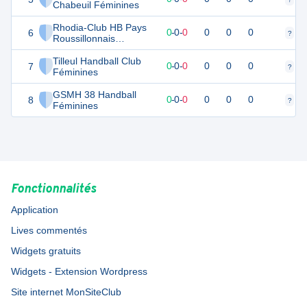
Chabeuil Féminines
Rhodia-Club HB Pays
6
0
0
0
-
0
-
0
0
0
0
?
?
Roussillonnais
Féminines
Tilleul Handball Club
7
0
0
0
-
0
-
0
0
0
0
?
?
Féminines
GSMH 38 Handball
8
0
0
0
-
0
-
0
0
0
0
?
?
Féminines
Fonctionnalités
Application
Lives commentés
Widgets gratuits
Widgets - Extension Wordpress
Site internet MonSiteClub