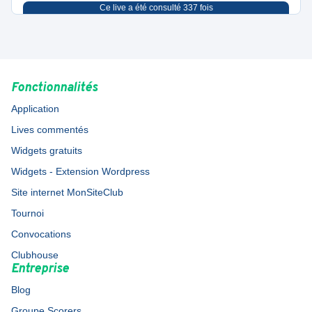
Ce live a été consulté
337
fois
Fonctionnalités
Application
Lives commentés
Widgets gratuits
Widgets - Extension Wordpress
Site internet MonSiteClub
Tournoi
Convocations
Clubhouse
Entreprise
Blog
Groupe Scorers