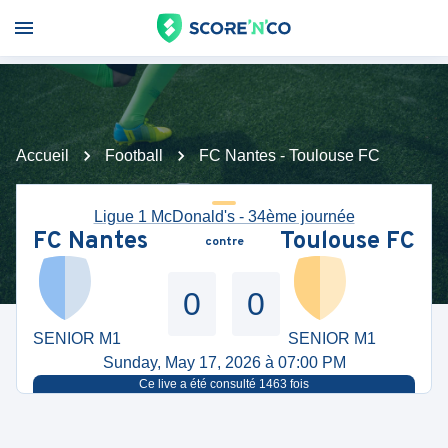
Accueil
Football
FC Nantes - Toulouse FC
Ligue 1 McDonald's - 34ème journée
FC Nantes
Toulouse FC
contre
0
0
SENIOR M1
SENIOR M1
Sunday, May 17, 2026 à 07:00 PM
Ce live a été consulté
1463
fois