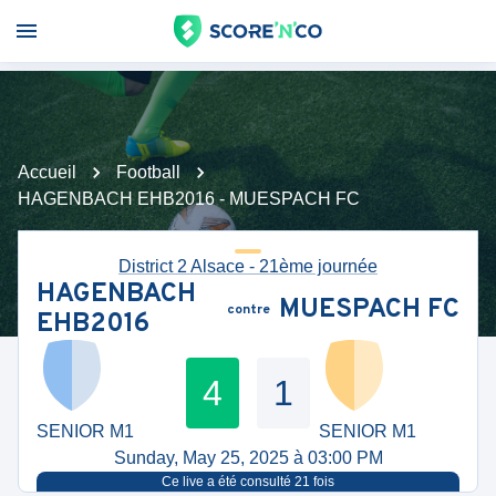
Accueil
Football
HAGENBACH EHB2016 - MUESPACH FC
District 2 Alsace - 21ème journée
HAGENBACH
MUESPACH FC
contre
EHB2016
4
1
SENIOR M1
SENIOR M1
Sunday, May 25, 2025 à 03:00 PM
Ce live a été consulté
21
fois