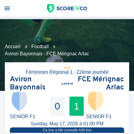
Accueil
Football
Aviron Bayonnais - FCE Mérignac Arlac
Féminines Régional 1 - 22ème journée
Aviron
FCE Mérignac
contre
Bayonnais
Arlac
0
1
SENIOR F1
SENIOR F1
Sunday, May 17, 2026 à 01:00 PM
Ce live a été consulté
448
fois