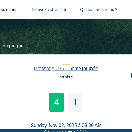
solutions
Trouvez votre club
Qui sommes nous ?
s Compiegne
Brassage U15. - 6ème journée
contre
4
1
Sunday, Nov 02, 2025 à 09:30 AM
Ce live a été consulté
9
fois