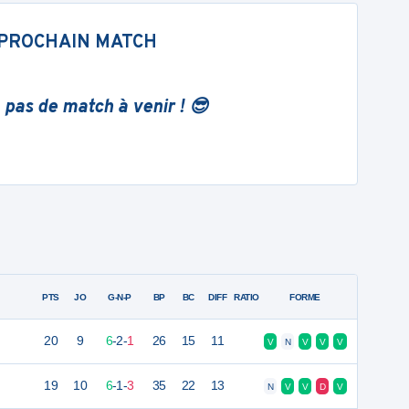
PROCHAIN MATCH
 pas de match à venir ! 😎
PTS
JO
G-N-P
BP
BC
DIFF
RATIO
FORME
20
9
6
-
2
-
1
26
15
11
V
N
V
V
V
19
10
6
-
1
-
3
35
22
13
N
V
V
D
V