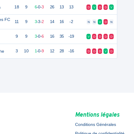
n
18
9
6
-
0
-
3
26
13
13
D
V
D
D
V
es FC
11
9
3
-
3
-
2
14
16
-2
N
N
V
D
N
9
9
3
-
0
-
6
16
35
-19
V
D
D
D
D
che
3
10
1
-
0
-
9
12
28
-16
D
D
D
V
D
Mentions légales
Conditions Générales
Politique de confidentialité