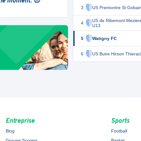
 le moment. 😔
3
US Premontre St Gobai
US de Ribemont Mezier
4
U13
5
Watigny FC
6
US Buire Hirson Thiera
Entreprise
Sports
Blog
Football
Groupe Scorers
Basket