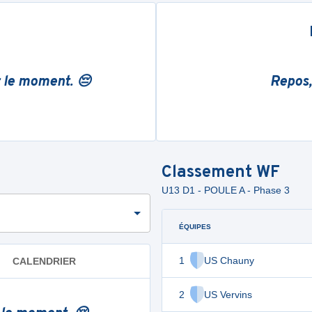
r le moment. 😔
Repos,
Classement
WF
U13 D1 - POULE A - Phase 3
ÉQUIPES
1
US Chauny
CALENDRIER
2
US Vervins