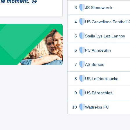
 le moment. 😔
3
JS Steenwerck
4
US Gravelines Football 
5
Stella Lys Lez Lannoy
6
FC Annoeullin
7
AS Bersée
8
US Leffrinckoucke
9
US Pérenchies
10
Wattrelos FC