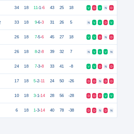
34
18
11
-
1
-
6
43
25
18
V
D
V
N
D
2
33
18
9
-
6
-
3
31
26
5
N
V
V
D
V
26
18
7
-
5
-
6
45
27
18
V
V
D
N
D
26
18
8
-
2
-
8
39
32
7
N
V
V
V
N
24
18
7
-
3
-
8
33
41
-8
V
V
D
N
D
17
18
5
-
2
-
11
24
50
-26
D
D
N
D
D
10
18
3
-
1
-
14
28
56
-28
D
D
D
V
V
6
18
1
-
3
-
14
40
78
-38
D
D
N
D
N