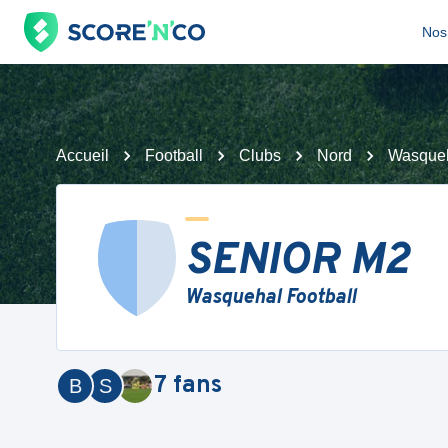
Nos 
Accueil
Football
Clubs
Nord
Wasqueh
SENIOR M2
Wasquehal Football
7
fans
B
S