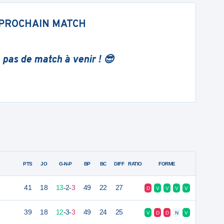
PROCHAIN MATCH
 pas de match à venir ! 😎
PTS
JO
G-N-P
BP
BC
DIFF
RATIO
FORME
41
18
13
-
2
-
3
49
22
27
D
V
V
V
V
39
18
12
-
3
-
3
49
24
25
V
D
D
N
V