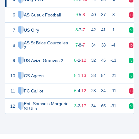
6
AS Gueux Football
31
22
9
-
5
-
8
40
37
3
D
N
7
US Oiry
31
22
8
-
7
-
7
42
41
1
V
V
AS St Brice Courcelles
8
29
22
7
-
8
-
7
34
38
-4
D
D
2
9
US Avize Grauves 2
26
22
8
-
2
-
12
32
45
-13
V
N
10
CS Ageen
25
22
8
-
1
-
13
33
54
-21
V
N
11
FC Caillot
19
22
6
-
4
-
12
23
34
-11
D
D
Ent. Somsois Margerie
12
11
22
3
-
2
-
17
34
65
-31
V
D
St.Utin