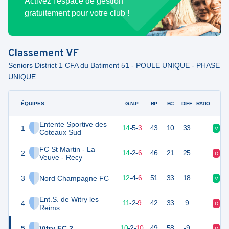
Activez l'espace de gestion
gratuitement pour votre club !
Classement
VF
Seniors District 1 CFA du Batiment 51 - POULE UNIQUE - PHASE
UNIQUE
ÉQUIPES
PTS
JO
G-N-P
BP
BC
DIFF
RATIO
Entente Sportive des
1
47
22
14
-
5
-
3
43
10
33
V
V
Coteaux Sud
FC St Martin - La
2
44
22
14
-
2
-
6
46
21
25
D
D
Veuve - Recy
3
Nord Champagne FC
40
22
12
-
4
-
6
51
33
18
V
N
Ent.S. de Witry les
4
35
22
11
-
2
-
9
42
33
9
D
V
Reims
5
Vitry FC 2
32
22
10
-
2
-
10
49
58
-9
D
V