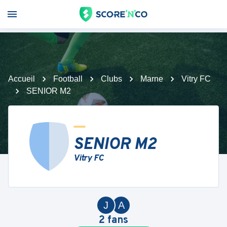
Accueil
Football
Clubs
Marne
Vitry FC
SENIOR M2
SENIOR M2
Vitry FC
J
A
2
fans