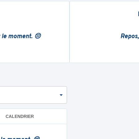
r le moment. 😔
Repos,
CALENDRIER