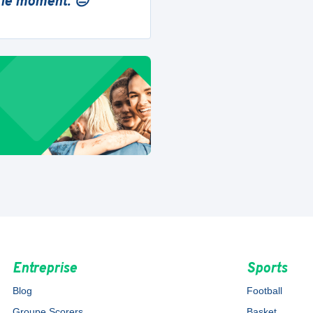
 le moment. 😔
Entreprise
Sports
Blog
Football
Groupe Scorers
Basket