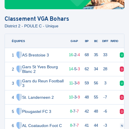
Classement
VGA Bohars
District 2 - POULE C - Unique
ÉQUIPES
PTS
JO
G-N-P
BP
BC
DIFF
RATIO
1
AS Brestoise 3
50
22
16
-
2
-
4
68
35
33
V
V
Gars St Yves Bourg
2
47
22
14
-
5
-
3
62
34
28
D
V
Blanc 2
Gars du Reun Football
3
36
22
11
-
3
-
8
59
56
3
V
D
3
4
St. Landerneen 2
33
22
10
-
3
-
9
48
55
-7
D
V
5
Plougastel FC 3
31
22
8
-
7
-
7
42
48
-6
D
D
6
AL Coataudon Foot C
31
22
8
-
7
-
7
41
44
-3
N
D