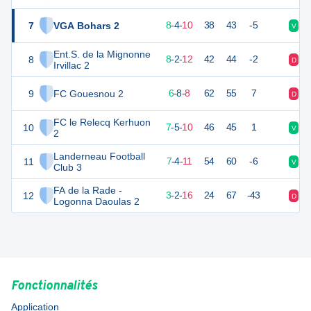
7
VGA Bohars 2
28
22
8
-
4
-
10
38
43
-5
V
N
Ent.S. de la Mignonne
8
26
22
8
-
2
-
12
42
44
-2
D
V
Irvillac 2
9
FC Gouesnou 2
26
22
6
-
8
-
8
62
55
7
D
V
FC le Relecq Kerhuon
10
26
22
7
-
5
-
10
46
45
1
V
D
2
Landerneau Football
11
25
22
7
-
4
-
11
54
60
-6
V
D
Club 3
FA de la Rade -
12
10
22
3
-
2
-
16
24
67
-43
D
D
Logonna Daoulas 2
Fonctionnalités
Application