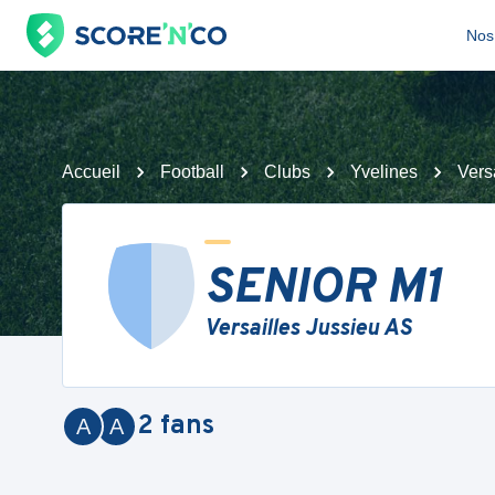
Nos 
Accueil
Football
Clubs
Yvelines
Vers
SENIOR M1
Versailles Jussieu AS
2
fans
A
A