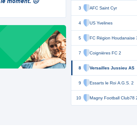
 le moment. 😔
3
AFC Saint Cyr
4
US Yvelines
5
FC Région Houdanaise 
7
Coignières FC 2
8
Versailles Jussieu AS
9
Essarts le Roi A.G.S. 2
10
Magny Football Club78 