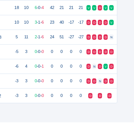
18
10
6
-
0
-
4
42
21
21
21
V
V
D
V
V
10
10
3
-
1
-
6
23
40
-17
-17
D
D
D
D
V
3
5
11
2
-
1
-
6
24
51
-27
-27
D
D
D
D
N
-5
3
0
-
0
-
0
0
0
0
0
D
D
D
D
D
-6
4
0
-
0
-
1
0
0
0
0
D
N
D
V
D
-3
3
0
-
0
-
0
0
0
0
0
D
D
N
D
D
2
-3
3
0
-
0
-
0
0
0
0
0
D
D
D