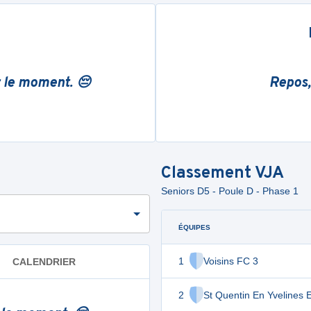
r le moment. 😔
Repos,
Classement
VJA
Seniors D5 - Poule D - Phase 1
ÉQUIPES
1
Voisins FC 3
CALENDRIER
2
St Quentin En Yvelines 