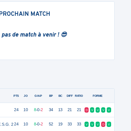
PROCHAIN MATCH
 pas de match à venir ! 😎
PTS
JO
G-N-P
BP
BC
DIFF
RATIO
FORME
24
10
8
-
0
-
2
34
13
21
21
D
V
V
V
V
E.S.G. 2
24
10
8
-
0
-
2
52
19
33
33
V
V
V
D
V