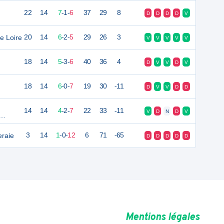
22
14
7
-
1
-
6
37
29
8
D
D
D
D
V
e Loire
20
14
6
-
2
-
5
29
26
3
V
V
V
V
V
18
14
5
-
3
-
6
40
36
4
D
V
V
D
V
18
14
6
-
0
-
7
19
30
-11
D
V
V
D
D
14
14
4
-
2
-
7
22
33
-11
V
D
N
D
V
raie
3
14
1
-
0
-
12
6
71
-65
D
D
D
D
D
Mentions légales