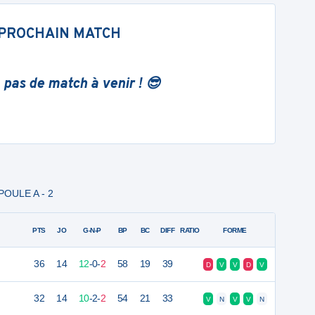
PROCHAIN MATCH
 pas de match à venir ! 😎
POULE A - 2
PTS
JO
G-N-P
BP
BC
DIFF
RATIO
FORME
36
14
12
-
0
-
2
58
19
39
D
V
V
D
V
32
14
10
-
2
-
2
54
21
33
V
N
V
V
N