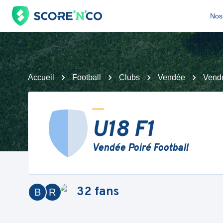
Nos 
Accueil
Football
Clubs
Vendée
Vendé
U18 F1
Vendée Poiré Football
32
fans
B
R