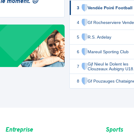
 le moment. 😔
3
Vendée Poiré Football
4
Gf Rocheserviere Vende
5
R.S. Ardelay
6
Mareuil Sporting Club
Gjf Nieul le Dolent les
7
Clouzeaux Aubigny U18
Féminines
8
Gf Pouzauges Chataigne
Entreprise
Sports