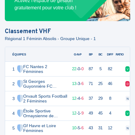
Activez l'espace de gestion
gratuitement pour votre club !
Classement
VHF
Régional 1 Féminin Absolis - Groupe Unique - 1
ÉQUIPES
PTS
JO
G-N-P
BP
BC
DIFF
RATIO
FC Nantes 2
1
66
22
22
-
0
-
0
87
5
82
V
V
Féminines
St Georges
2
42
22
13
-
3
-
6
71
25
46
D
D
Guyonnière FC
Féminines
Orvault Sports Football
3
40
22
12
-
4
-
6
37
29
8
N
V
2 Féminines
Étoile Sportive
4
37
22
12
-
1
-
9
49
45
4
V
V
Ornaysienne de
Football 2 Féminines
Gf Havre et Loire
5
34
22
10
-
5
-
6
43
31
12
N
N
Féminines