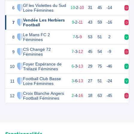
Gf les Violettes du Sud
6
32
22
10
-
2
-
10
31
45
-14
D
V
Loire Féminines
Vendée Les Herbiers
7
26
22
9
-
2
-
11
43
59
-16
D
V
Football
Le Mans FC 2
8
25
22
7
-
5
-
9
53
51
2
V
D
Féminines
CS Changé 72
9
24
22
7
-
3
-
12
45
54
-9
D
D
Féminines
Foyer Espérance de
10
21
22
6
-
3
-
13
29
75
-46
V
N
Trélazé Féminines
Football Club Basse
11
15
22
3
-
6
-
13
27
51
-24
V
D
Loire Féminines
Croix Blanche Angers
12
10
22
2
-
4
-
16
18
63
-45
D
D
Football Féminines