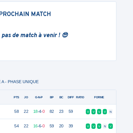
PROCHAIN MATCH
 pas de match à venir ! 😎
LE A - PHASE UNIQUE
PTS
JO
G-N-P
BP
BC
DIFF
RATIO
FORME
58
22
18
-
4
-
0
82
23
59
V
V
V
V
N
54
22
16
-
6
-
0
59
20
39
V
V
V
N
V