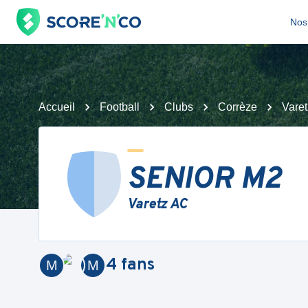
Nos 
Accueil
Football
Clubs
Corrèze
Vare
SENIOR M2
Varetz AC
4
fans
M
M