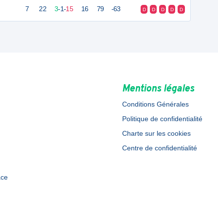
7
22
3
-
1
-
15
16
79
-63
D
D
D
D
D
Mentions légales
Conditions Générales
Politique de confidentialité
Charte sur les cookies
Centre de confidentialité
ace