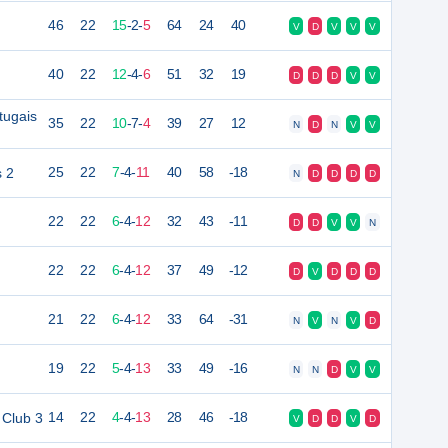
46
22
15
-
2
-
5
64
24
40
V
D
V
V
V
40
22
12
-
4
-
6
51
32
19
D
D
D
V
V
tugais
35
22
10
-
7
-
4
39
27
12
N
D
N
V
V
 2
25
22
7
-
4
-
11
40
58
-18
N
D
D
D
D
22
22
6
-
4
-
12
32
43
-11
D
D
V
V
N
22
22
6
-
4
-
12
37
49
-12
D
V
D
D
D
21
22
6
-
4
-
12
33
64
-31
N
V
N
V
D
19
22
5
-
4
-
13
33
49
-16
N
N
D
V
V
 Club 3
14
22
4
-
4
-
13
28
46
-18
V
D
D
V
D