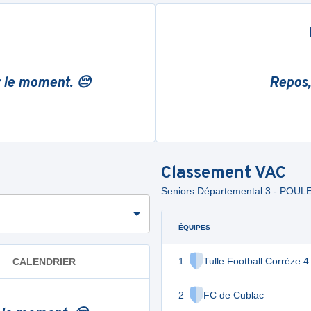
r le moment. 😔
Repos,
Classement
VAC
Seniors Départemental 3 - POU
ÉQUIPES
1
Tulle Football Corrèze 4
CALENDRIER
2
FC de Cublac