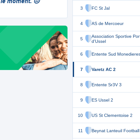
 le moment. 😔
3
FC St Jal
4
AS de Mercoeur
Association Sportive Por
5
d'Ussel
6
Entente Sud Monedieres
7
Varetz AC 2
8
Entente Sr3V 3
9
ES Ussel 2
10
US St Clementoise 2
11
Beynat Lanteuil Football