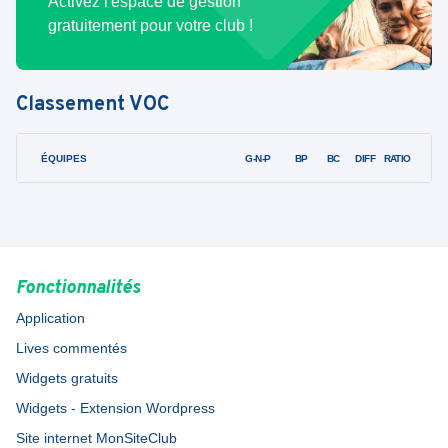
Activez l'espace de gestion
gratuitement pour votre club !
Classement
VOC
ÉQUIPES
PTS
JO
G-N-P
BP
BC
DIFF
RATIO
Fonctionnalités
Application
Lives commentés
Widgets gratuits
Widgets - Extension Wordpress
Site internet MonSiteClub