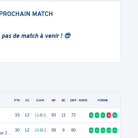
PROCHAIN MATCH
 pas de match à venir ! 😎
PTS
JO
G-N-P
BP
BC
DIFF
RATIO
FORME
33
12
11
-
0
-
1
83
11
72
V
V
V
D
V
30
12
10
-
0
-
2
89
9
80
V
V
V
V
V
se 2