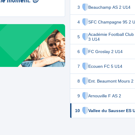
 le moment. 😔
3
Beauchamp AS 2 U14
4
SFC Champagne 95 2 
Académie Football Club
5
3 U14
6
FC Groslay 2 U14
7
Ecouen FC 5 U14
8
Ent. Beaumont Mours 2
9
Arnouville F AS 2
10
Vallee du Sausser ES 