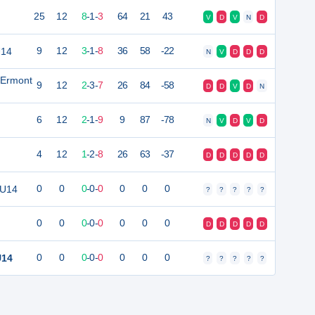
25
12
8
-
1
-
3
64
21
43
V
D
V
N
D
U14
9
12
3
-
1
-
8
36
58
-22
N
V
D
D
D
 Ermont
9
12
2
-
3
-
7
26
84
-58
D
D
V
D
N
6
12
2
-
1
-
9
9
87
-78
N
V
D
V
D
4
12
1
-
2
-
8
26
63
-37
D
D
D
D
D
 U14
0
0
0
-
0
-
0
0
0
0
?
?
?
?
?
0
0
0
-
0
-
0
0
0
0
D
D
D
D
D
U14
0
0
0
-
0
-
0
0
0
0
?
?
?
?
?