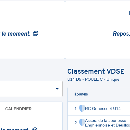
r le moment. 😔
Repos,
Classement
VDSE
U14 D5 - POULE C - Unique
ÉQUIPES
1
RC Gonesse 4 U14
CALENDRIER
Assoc. de la Jeunesse
2
Enghiennoise et Deuilloi
U14