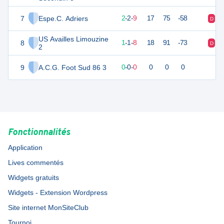
7
Espe.C. Adriers
7
14
2
-
2
-
9
17
75
-58
D
D
US Availles Limouzine
8
0
14
1
-
1
-
8
18
91
-73
D
D
2
9
A.C.G. Foot Sud 86 3
0
0
0
-
0
-
0
0
0
0
Fonctionnalités
Application
Lives commentés
Widgets gratuits
Widgets - Extension Wordpress
Site internet MonSiteClub
Tournoi