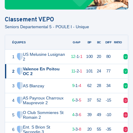
Classement
VEPO
Seniors Departemental 5 - POULE I - Unique
ÉQUIPES
PTS
JO
G-N-P
BP
BC
DIFF
RATIO
US Melusine Lusignan
1
37
14
12
-
1
-
1
100
20
80
V
V
2
Valence En Poitou
2
35
14
11
-
2
-
1
101
24
77
V
V
OC 2
3
AS Blanzay
28
14
9
-
1
-
4
62
28
34
V
D
AS Payroux Charroux
4
21
14
6
-
3
-
5
37
52
-15
D
V
Mauprevoir 2
O Club Sommieres St
5
14
14
4
-
3
-
6
39
49
-10
D
V
Romain 2
Ent. S Brion St
6
11
14
3
-
3
-
8
20
55
-35
D
D
Secondin 3