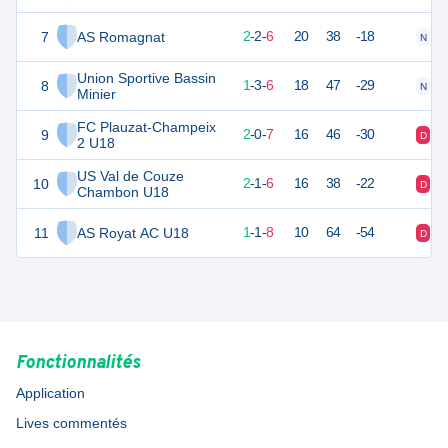
7
AS Romagnat
8
10
2
-
2
-
6
20
38
-18
N
V
Union Sportive Bassin
8
6
10
1
-
3
-
6
18
47
-29
N
D
Minier
FC Plauzat-Champeix
9
5
10
2
-
0
-
7
16
46
-30
D
D
2 U18
US Val de Couze
10
5
10
2
-
1
-
6
16
38
-22
D
D
Chambon U18
11
AS Royat AC U18
4
10
1
-
1
-
8
10
64
-54
D
D
Fonctionnalités
Application
Lives commentés