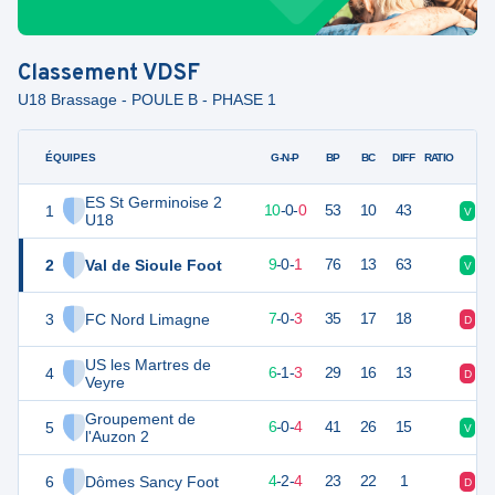
Classement
VDSF
U18 Brassage - POULE B - PHASE 1
ÉQUIPES
PTS
JO
G-N-P
BP
BC
DIFF
RATIO
ES St Germinoise 2
1
30
10
10
-
0
-
0
53
10
43
V
V
U18
2
Val de Sioule Foot
27
10
9
-
0
-
1
76
13
63
V
D
3
FC Nord Limagne
21
10
7
-
0
-
3
35
17
18
D
V
US les Martres de
4
19
10
6
-
1
-
3
29
16
13
D
V
Veyre
Groupement de
5
18
10
6
-
0
-
4
41
26
15
V
V
l'Auzon 2
6
Dômes Sancy Foot
14
10
4
-
2
-
4
23
22
1
D
D