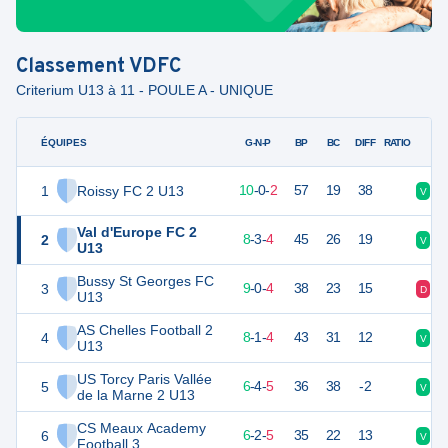
Classement
VDFC
Criterium U13 à 11 - POULE A - UNIQUE
ÉQUIPES
PTS
JO
G-N-P
BP
BC
DIFF
RATIO
1
Roissy FC 2 U13
30
12
10
-
0
-
2
57
19
38
V
V
Val d'Europe FC 2
2
27
15
8
-
3
-
4
45
26
19
V
N
U13
Bussy St Georges FC
3
27
13
9
-
0
-
4
38
23
15
D
V
U13
AS Chelles Football 2
4
25
13
8
-
1
-
4
43
31
12
V
N
U13
US Torcy Paris Vallée
5
22
15
6
-
4
-
5
36
38
-2
V
V
de la Marne 2 U13
CS Meaux Academy
6
20
13
6
-
2
-
5
35
22
13
V
V
Football 3