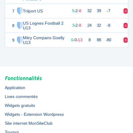
7
Trilport US
17
15
5
-
2
-
8
32
39
-7
D
D
US Lognes Football 2
8
11
13
3
-
2
-
8
24
32
-8
D
N
U13
Mitry Compans Goelly
9
-2
15
0
-
0
-
13
8
88
-80
D
D
U13
Fonctionnalités
Application
Lives commentés
Widgets gratuits
Widgets - Extension Wordpress
Site internet MonSiteClub
Tournoi