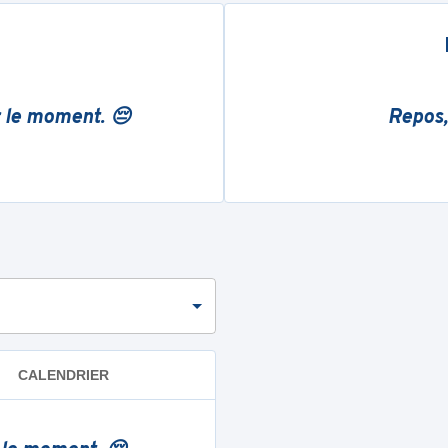
r le moment. 😔
Repos,
CALENDRIER