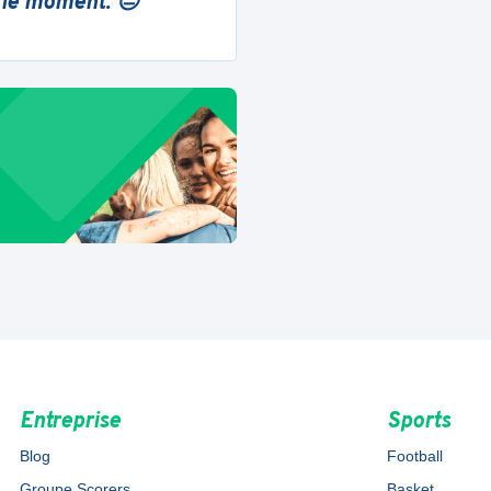
 le moment. 😔
Entreprise
Sports
Blog
Football
Groupe Scorers
Basket