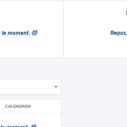
r le moment. 😔
Repos,
CALENDRIER