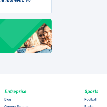
 le moment. 😔
Entreprise
Sports
Blog
Football
Groupe Scorers
Basket