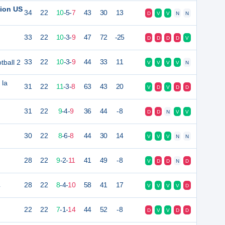
tion US
34
22
10
-
5
-
7
43
30
13
D
V
V
N
N
33
22
10
-
3
-
9
47
72
-25
D
D
D
D
V
ball 2
33
22
10
-
3
-
9
44
33
11
V
V
V
V
N
 la
31
22
11
-
3
-
8
63
43
20
V
D
V
D
D
31
22
9
-
4
-
9
36
44
-8
D
D
N
V
V
30
22
8
-
6
-
8
44
30
14
V
V
V
N
N
28
22
9
-
2
-
11
41
49
-8
V
D
D
N
D
4
28
22
8
-
4
-
10
58
41
17
V
V
V
V
D
22
22
7
-
1
-
14
44
52
-8
D
V
V
D
D