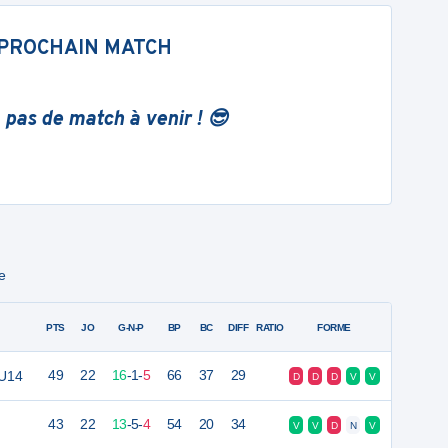
PROCHAIN MATCH
 pas de match à venir ! 😎
e
PTS
JO
G-N-P
BP
BC
DIFF
RATIO
FORME
 U14
49
22
16
-
1
-
5
66
37
29
D
D
D
V
V
43
22
13
-
5
-
4
54
20
34
V
V
D
N
V