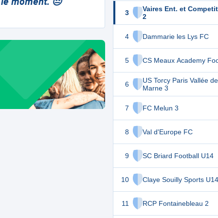
 le moment. 😔
Vaires Ent. et Competi
3
2
4
Dammarie les Lys FC
5
CS Meaux Academy Foot
US Torcy Paris Vallée de
6
Marne 3
7
FC Melun 3
8
Val d'Europe FC
9
SC Briard Football U14
10
Claye Souilly Sports U1
11
RCP Fontainebleau 2