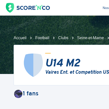
Nos 
Accueil
Football
Clubs
Seine-et-Marne
U14 M2
Vaires Ent. et Competition US
1
fans