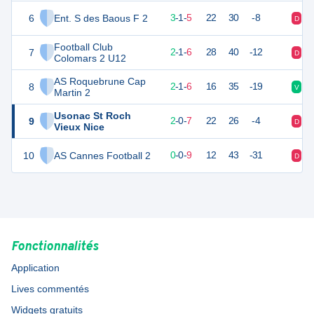
6
Ent. S des Baous F 2
10
9
3
-
1
-
5
22
30
-8
D
N
Football Club
7
7
9
2
-
1
-
6
28
40
-12
D
V
Colomars 2 U12
AS Roquebrune Cap
8
7
9
2
-
1
-
6
16
35
-19
V
N
Martin 2
Usonac St Roch
9
6
9
2
-
0
-
7
22
26
-4
D
D
Vieux Nice
10
AS Cannes Football 2
0
9
0
-
0
-
9
12
43
-31
D
D
Fonctionnalités
Application
Lives commentés
Widgets gratuits