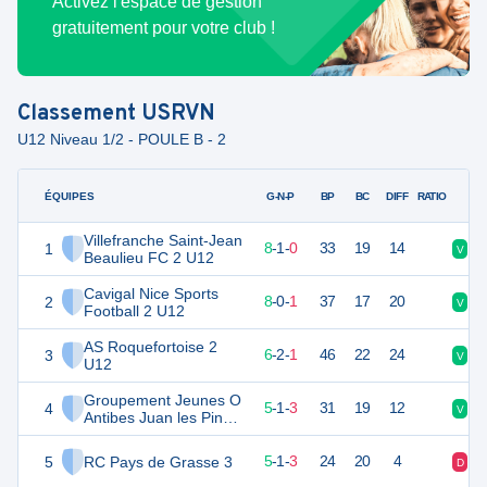
Activez l'espace de gestion
gratuitement pour votre club !
Classement
USRVN
U12 Niveau 1/2 - POULE B - 2
ÉQUIPES
PTS
JO
G-N-P
BP
BC
DIFF
RATIO
Villefranche Saint-Jean
1
25
9
8
-
1
-
0
33
19
14
V
V
Beaulieu FC 2 U12
Cavigal Nice Sports
2
24
9
8
-
0
-
1
37
17
20
V
V
Football 2 U12
AS Roquefortoise 2
3
20
9
6
-
2
-
1
46
22
24
V
N
U12
Groupement Jeunes O
4
16
9
5
-
1
-
3
31
19
12
V
N
Antibes Juan les Pins 3
U12
5
RC Pays de Grasse 3
16
9
5
-
1
-
3
24
20
4
D
N