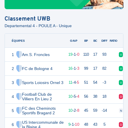
Classement
UWB
Departemental 4 - POULE A - Unique
ÉQUIPES
PTS
JO
G-N-P
BP
BC
DIFF
RATIO
1
Am.S. Froncles
58
20
19
-
1
-
0
110
17
93
V
V
2
FC de Bologne 4
49
20
16
-
1
-
3
99
17
82
V
V
3
Sports Loiosirs Ornel 3
37
20
11
-
4
-
5
51
54
-3
V
V
Football Club de
4
34
20
10
-
5
-
4
56
38
18
D
V
Villiers En Lieu 2
FC des Cheminots
5
31
21
10
-
2
-
8
45
59
-14
N
V
Sportifs Bragard 2
US Intercommunale de
6
28
20
9
-
1
-
10
48
43
5
D
D
la Blaise 4