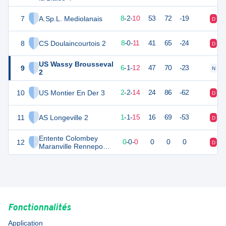
7
A.Sp.L. Mediolanais
24
20
8
-
2
-
10
53
72
-19
D
V
8
CS Doulaincourtois 2
23
20
8
-
0
-
11
41
65
-24
D
V
US Wassy Brousseval
9
16
20
6
-
1
-
12
47
70
-23
N
D
2
10
US Montier En Der 3
5
20
2
-
2
-
14
24
86
-62
D
D
11
AS Longeville 2
1
20
1
-
1
-
15
16
69
-53
D
V
Entente Colombey
12
0
0
0
-
0
-
0
0
0
0
D
V
Maranville Rennepont
3
Fonctionnalités
Application