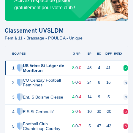
Activez l'espace de gestion
gratuitement pour votre club !
Classement
UVSLDM
Fem à 11 - Brassage - POULE A - Unique
ÉQUIPES
PTS
JO
G-N-P
BP
BC
DIFF
RATIO
US Vrère St Léger de
1
24
8
8
-
0
-
0
45
4
41
V
V
Montbrun
CO Cerizay Football
2
14
8
5
-
0
-
2
24
8
16
N
V
Féminines
3
Ent. S Boisme Clesse
12
8
4
-
0
-
4
14
9
5
N
D
4
E.S St Cerbouillé
5
8
2
-
0
-
5
10
30
-20
D
D
Football Club
5
-1
8
0
-
0
-
7
5
47
-42
D
D
Chanteloup Courlay