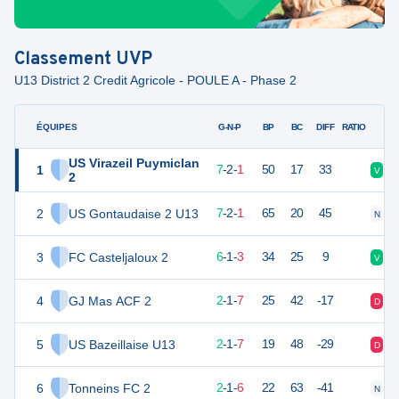
Classement
UVP
U13 District 2 Credit Agricole - POULE A - Phase 2
ÉQUIPES
PTS
JO
G-N-P
BP
BC
DIFF
RATIO
US Virazeil Puymiclan
1
23
10
7
-
2
-
1
50
17
33
V
V
2
2
US Gontaudaise 2 U13
23
10
7
-
2
-
1
65
20
45
N
V
3
FC Casteljaloux 2
19
10
6
-
1
-
3
34
25
9
V
V
4
GJ Mas ACF 2
7
10
2
-
1
-
7
25
42
-17
D
D
5
US Bazeillaise U13
7
10
2
-
1
-
7
19
48
-29
D
D
6
Tonneins FC 2
6
10
2
-
1
-
6
22
63
-41
N
D