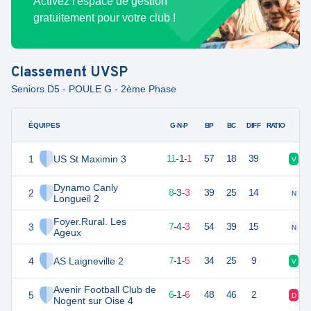
Activez l'espace de gestion
gratuitement pour votre club !
Classement
UVSP
Seniors D5 - POULE G - 2ème Phase
ÉQUIPES
PTS
JO
G-N-P
BP
BC
DIFF
RATIO
1
US St Maximin 3
33
14
11
-
1
-
1
57
18
39
V
V
Dynamo Canly
2
27
14
8
-
3
-
3
39
25
14
N
V
Longueil 2
Foyer.Rural. Les
3
25
14
7
-
4
-
3
54
39
15
N
V
Ageux
4
AS Laigneville 2
21
14
7
-
1
-
5
34
25
9
V
N
Avenir Football Club de
5
18
14
6
-
1
-
6
48
46
2
D
V
Nogent sur Oise 4