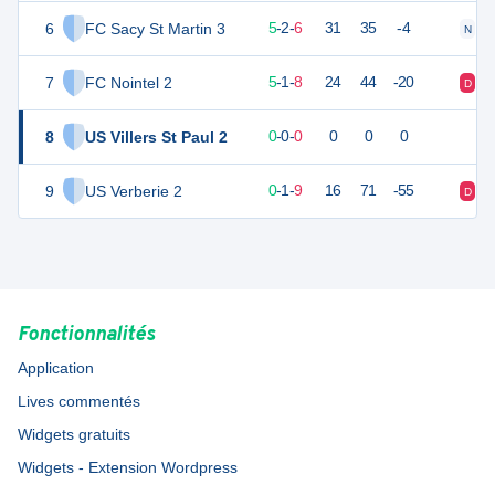
6
FC Sacy St Martin 3
16
14
5
-
2
-
6
31
35
-4
N
D
7
FC Nointel 2
15
14
5
-
1
-
8
24
44
-20
D
V
8
US Villers St Paul 2
0
0
0
-
0
-
0
0
0
0
9
US Verberie 2
-3
14
0
-
1
-
9
16
71
-55
D
D
Fonctionnalités
Application
Lives commentés
Widgets gratuits
Widgets - Extension Wordpress