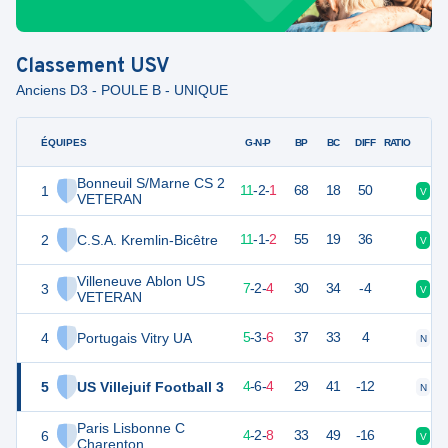
Classement
USV
Anciens D3 - POULE B - UNIQUE
ÉQUIPES
PTS
JO
G-N-P
BP
BC
DIFF
RATIO
Bonneuil S/Marne CS 2
1
35
14
11
-
2
-
1
68
18
50
V
V
VETERAN
2
C.S.A. Kremlin-Bicêtre
34
14
11
-
1
-
2
55
19
36
V
V
Villeneuve Ablon US
3
22
14
7
-
2
-
4
30
34
-4
V
D
VETERAN
4
Portugais Vitry UA
18
14
5
-
3
-
6
37
33
4
N
D
5
US Villejuif Football 3
18
14
4
-
6
-
4
29
41
-12
N
V
Paris Lisbonne C
6
14
14
4
-
2
-
8
33
49
-16
V
N
Charenton