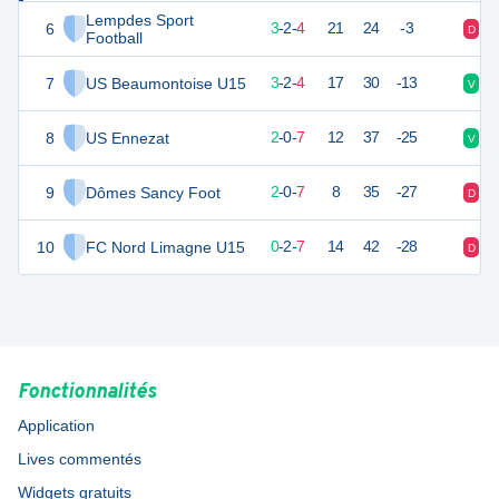
Lempdes Sport
6
11
9
3
-
2
-
4
21
24
-3
D
V
Football
7
US Beaumontoise U15
11
9
3
-
2
-
4
17
30
-13
V
D
8
US Ennezat
6
9
2
-
0
-
7
12
37
-25
V
D
9
Dômes Sancy Foot
6
9
2
-
0
-
7
8
35
-27
D
D
10
FC Nord Limagne U15
2
9
0
-
2
-
7
14
42
-28
D
D
Fonctionnalités
Application
Lives commentés
Widgets gratuits