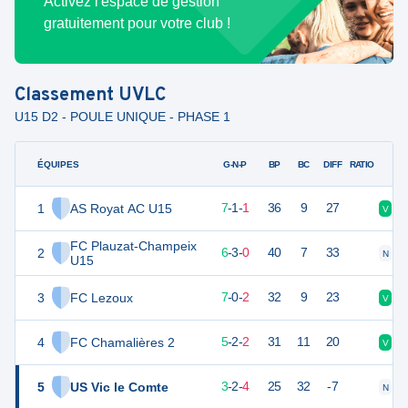
Activez l'espace de gestion
gratuitement pour votre club !
Classement
UVLC
U15 D2 - POULE UNIQUE - PHASE 1
ÉQUIPES
PTS
JO
G-N-P
BP
BC
DIFF
RATIO
1
AS Royat AC U15
22
9
7
-
1
-
1
36
9
27
V
V
FC Plauzat-Champeix
2
21
9
6
-
3
-
0
40
7
33
N
N
U15
3
FC Lezoux
21
9
7
-
0
-
2
32
9
23
V
V
4
FC Chamalières 2
17
9
5
-
2
-
2
31
11
20
V
N
5
US Vic le Comte
11
9
3
-
2
-
4
25
32
-7
N
D