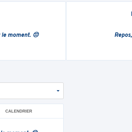
r le moment. 😔
Repos,
CALENDRIER