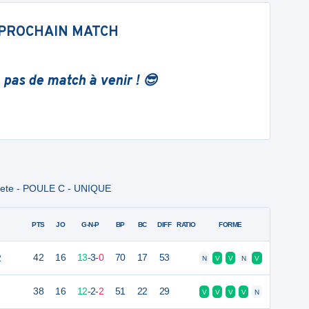
PROCHAIN MATCH
 pas de match à venir ! 😎
rete - POULE C - UNIQUE
PTS
JO
G-N-P
BP
BC
DIFF
RATIO
FORME
2
42
16
13
-
3
-
0
70
17
53
N
V
V
N
V
38
16
12
-
2
-
2
51
22
29
V
V
V
V
N