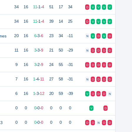
34
16
11
-
1
-
4
51
17
34
D
V
V
V
V
34
16
11
-
1
-
4
39
14
25
D
V
V
V
V
gnes
20
16
6
-
3
-
6
23
34
-11
N
V
D
V
D
11
16
3
-
3
-
9
21
50
-29
N
D
D
D
D
9
16
3
-
2
-
9
24
55
-31
D
D
D
D
D
7
16
1
-
4
-
11
27
58
-31
N
D
D
D
D
6
16
1
-
3
-
12
20
59
-39
V
D
D
D
N
0
0
0
-
0
-
0
0
0
0
V
D
 3
0
0
0
-
0
-
0
0
0
0
D
D
N
D
D