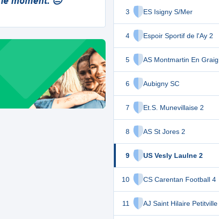
 le moment. 😔
3
ES Isigny S/Mer
4
Espoir Sportif de l'Ay 2
5
AS Montmartin En Grai
6
Aubigny SC
7
Et.S. Munevillaise 2
8
AS St Jores 2
9
US Vesly Laulne 2
10
CS Carentan Football 4
11
AJ Saint Hilaire Petitville