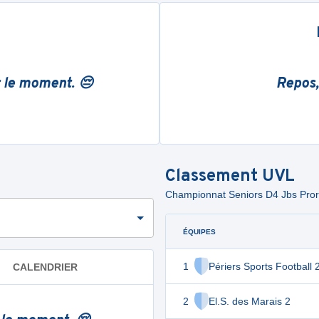
r le moment. 😔
Repos,
Classement
UVL
Championnat Seniors D4 Jbs Pro
ÉQUIPES
1
Périers Sports Football 
CALENDRIER
2
El.S. des Marais 2