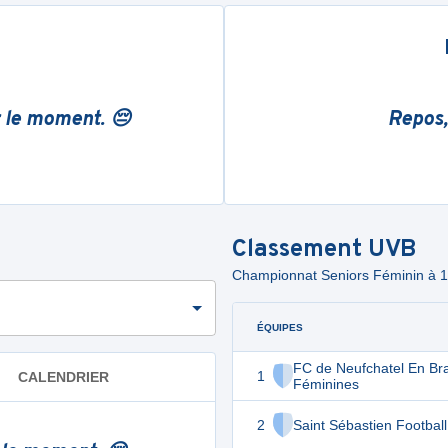
r le moment. 😔
Repos,
Classement
UVB
Championnat Seniors Féminin à 1
ÉQUIPES
FC de Neufchatel En Br
1
CALENDRIER
Féminines
2
Saint Sébastien Football