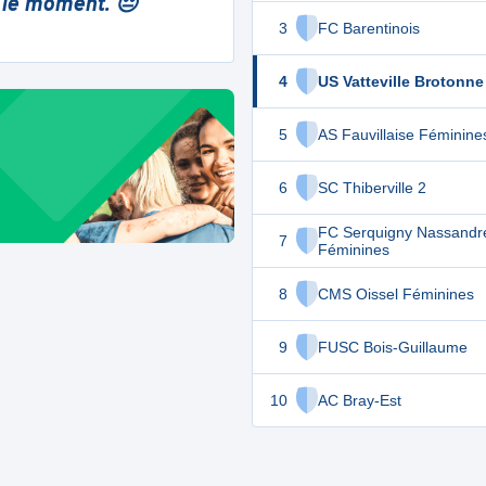
 le moment. 😔
3
FC Barentinois
4
US Vatteville Brotonne
5
AS Fauvillaise Féminine
6
SC Thiberville 2
FC Serquigny Nassandr
7
Féminines
8
CMS Oissel Féminines
9
FUSC Bois-Guillaume
10
AC Bray-Est