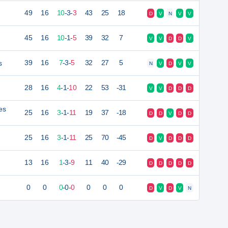
49
16
10
-
3
-
3
43
25
18
D
V
N
V
V
45
16
10
-
1
-
5
39
32
7
V
V
D
D
V
s
39
16
7
-
3
-
5
32
27
5
N
V
D
V
V
28
16
4
-
1
-
10
22
53
-31
V
V
D
D
D
es
25
16
3
-
1
-
11
19
37
-18
D
D
V
D
D
25
16
3
-
1
-
11
25
70
-45
D
V
D
D
D
13
16
1
-
3
-
9
11
40
-29
D
D
D
D
D
0
0
0
-
0
-
0
0
0
0
D
V
D
V
N