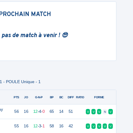
PROCHAIN MATCH
 pas de match à venir ! 😎
1 - POULE Unique - 1
PTS
JO
G-N-P
BP
BC
DIFF
RATIO
FORME
ay
56
16
12
-
4
-
0
65
14
51
V
V
V
N
V
55
16
12
-
3
-
1
58
16
42
V
V
V
V
V