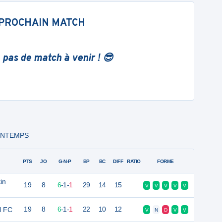
PROCHAIN MATCH
 pas de match à venir ! 😎
PRINTEMPS
PTS
JO
G-N-P
BP
BC
DIFF
RATIO
FORME
in
19
8
6
-
1
-
1
29
14
15
V
V
V
V
V
el FC
19
8
6
-
1
-
1
22
10
12
V
N
D
V
V