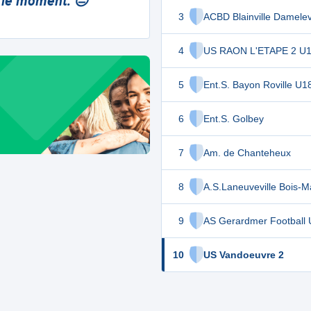
 le moment. 😔
3
ACBD Blainville Damelev
4
US RAON L'ETAPE 2 U
5
Ent.S. Bayon Roville U1
6
Ent.S. Golbey
7
Am. de Chanteheux
8
A.S.Laneuveville Bois-Ma
9
AS Gerardmer Football
10
US Vandoeuvre 2