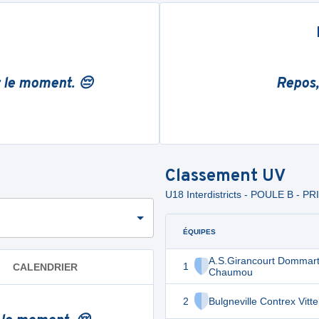
r le moment. 😔
Repos,
Classement
UV
U18 Interdistricts - POULE B - 
ÉQUIPES
A.S.Girancourt Dommart
1
CALENDRIER
Chaumou
2
Bulgneville Contrex Vitt