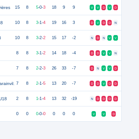
ières
15
8
5
-
0
-
3
18
9
9
V
V
D
V
D
18
10
8
3
-
1
-
4
19
16
3
D
V
D
D
N
8
10
8
3
-
2
-
2
15
17
-2
N
D
N
V
V
8
8
3
-
1
-
2
14
18
-4
D
D
V
V
N
7
8
2
-
2
-
3
26
33
-7
D
N
V
V
D
rainvil.
7
8
2
-
1
-
5
13
20
-7
D
D
V
D
D
 U18
2
8
1
-
1
-
4
13
32
-19
N
D
D
D
D
0
0
0
-
0
-
0
0
0
0
V
V
D