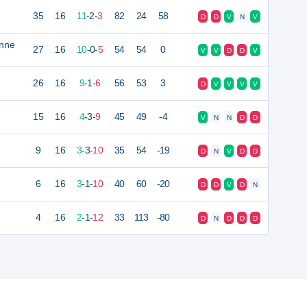
35
16
11
-
2
-
3
82
24
58
D
D
V
N
V
enne
27
16
10
-
0
-
5
54
54
0
V
V
D
D
V
26
16
9
-
1
-
6
56
53
3
D
V
V
V
V
15
16
4
-
3
-
9
45
49
-4
V
N
N
D
D
9
16
3
-
3
-
10
35
54
-19
D
N
V
D
D
6
16
3
-
1
-
10
40
60
-20
D
D
V
D
N
4
16
2
-
1
-
12
33
113
-80
D
N
D
D
D