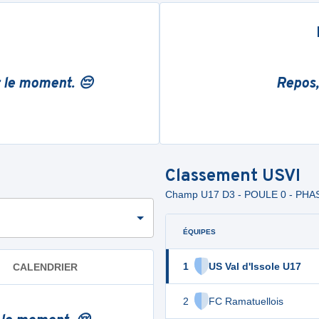
r le moment. 😔
Repos,
Classement
USVI
Champ U17 D3 - POULE 0 - PHA
ÉQUIPES
1
US Val d'Issole U17
CALENDRIER
2
FC Ramatuellois