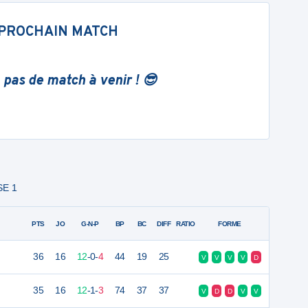
PROCHAIN MATCH
 pas de match à venir ! 😎
SE 1
PTS
JO
G-N-P
BP
BC
DIFF
RATIO
FORME
36
16
12
-
0
-
4
44
19
25
V
V
V
V
D
35
16
12
-
1
-
3
74
37
37
V
D
D
V
V