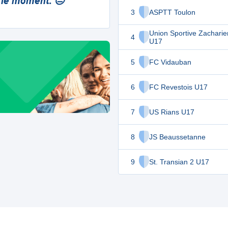
 le moment. 😔
3
ASPTT Toulon
Union Sportive Zachari
4
U17
5
FC Vidauban
6
FC Revestois U17
7
US Rians U17
8
JS Beaussetanne
9
St. Transian 2 U17