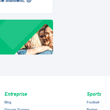
 le moment. 😔
Entreprise
Sports
Blog
Football
Groupe Scorers
Basket