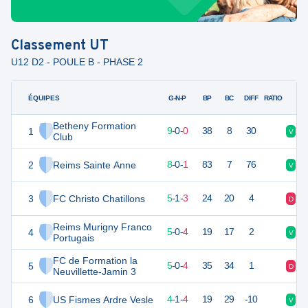
Classement
UT
U12 D2 - POULE B - PHASE 2
ÉQUIPES
PTS
JO
G-N-P
BP
BC
DIFF
RATIO
Betheny Formation
1
27
9
9
-
0
-
0
38
8
30
V
V
Club
2
Reims Sainte Anne
24
9
8
-
0
-
1
83
7
76
V
V
3
FC Christo Chatillons
16
9
5
-
1
-
3
24
20
4
D
V
Reims Murigny Franco
4
15
9
5
-
0
-
4
19
17
2
V
D
Portugais
FC de Formation la
5
15
9
5
-
0
-
4
35
34
1
D
V
Neuvillette-Jamin 3
6
US Fismes Ardre Vesle
13
9
4
-
1
-
4
19
29
-10
V
D