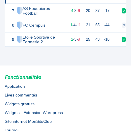
AS Feuquières
7
14
16
4
-
3
-
9
20
37
-17
V
N
Football
8
FC Cempuis
7
16
1
-
4
-
11
21
65
-44
N
D
Etoile Sportive de
9
4
16
2
-
3
-
9
25
43
-18
V
D
Formerie 2
Fonctionnalités
Application
Lives commentés
Widgets gratuits
Widgets - Extension Wordpress
Site internet MonSiteClub
Tournoi