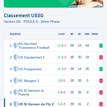
Classement
USSG
Seniors D5 - POULE A - 2ème Phase
ÉQUIPES
PTS
JO
G-N-P
BP
BC
DIFF
RATIO
AS Herchies
1
40
16
13
-
1
-
2
58
14
44
V
V
Troissereux Football
2
US Gaudechart 2
34
16
11
-
1
-
4
38
20
18
D
D
3
US Fouquenies
34
16
11
-
1
-
4
39
14
25
V
V
4
RC Blargies 2
29
16
9
-
2
-
5
28
28
0
D
V
AS St Samson la
5
20
16
6
-
2
-
8
29
35
-6
D
V
Poterie
6
US St Germer de Fly 2
19
16
6
-
1
-
9
39
41
-2
D
D