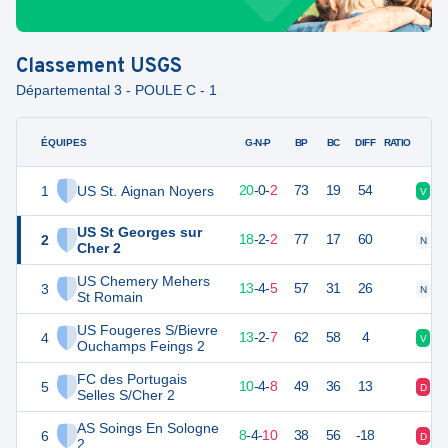
Classement
USGS
Départemental 3 - POULE C - 1
ÉQUIPES
PTS
JO
G-N-P
BP
BC
DIFF
RATIO
1
US St. Aignan Noyers
60
22
20
-
0
-
2
73
19
54
V
V
US St Georges sur
2
56
22
18
-
2
-
2
77
17
60
N
D
Cher 2
US Chemery Mehers
3
43
22
13
-
4
-
5
57
31
26
N
D
St Romain
US Fougeres S/Bievre
4
41
22
13
-
2
-
7
62
58
4
V
D
Ouchamps Feings 2
FC des Portugais
5
28
22
10
-
4
-
8
49
36
13
D
V
Selles S/Cher 2
AS Soings En Sologne
6
28
22
8
-
4
-
10
38
56
-18
D
V
2