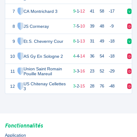
7
CA Montrichard 3
27
22
9
-
1
-
12
41
58
-17
V
V
8
JS Cormeray
26
22
7
-
5
-
10
39
48
-9
D
D
9
Et.S. Cheverny Cour
25
22
8
-
1
-
13
31
49
-18
V
V
10
AS Gy En Sologne 2
16
22
4
-
4
-
14
36
54
-18
D
D
Union Saint Romain
11
12
22
3
-
3
-
16
23
52
-29
D
V
Pouille Mareuil
US Chitenay Cellettes
12
9
22
3
-
2
-
15
28
76
-48
D
D
3
Fonctionnalités
Application