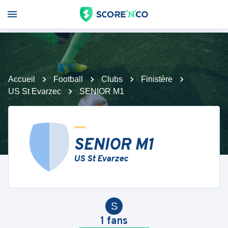
Accueil
Football
Clubs
Finistère
US St Evarzec
SENIOR M1
SENIOR M1
US St Evarzec
S
1
fans