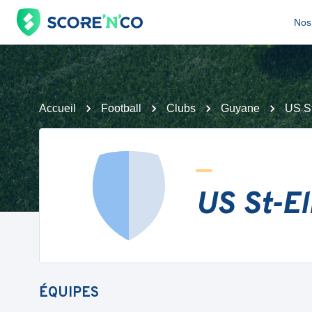
Nos 
Accueil
Football
Clubs
Guyane
US St
US St-El
ÉQUIPES