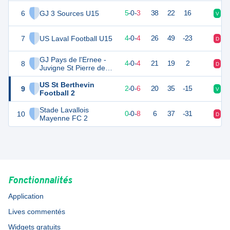
6
GJ 3 Sources U15
14
9
5
-
0
-
3
38
22
16
V
V
7
US Laval Football U15
11
9
4
-
0
-
4
26
49
-23
D
V
GJ Pays de l'Ernee -
8
11
9
4
-
0
-
4
21
19
2
D
V
Juvigne St Pierre des
Landes 2 U15
US St Berthevin
9
5
9
2
-
0
-
6
20
35
-15
V
D
Football 2
Stade Lavallois
10
-1
9
0
-
0
-
8
6
37
-31
D
D
Mayenne FC 2
Fonctionnalités
Application
Lives commentés
Widgets gratuits