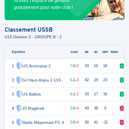
Activez l'espace de gestion
gratuitement pour votre club !
Classement
USSB
U15 Division 3 - GROUPE B - 2
ÉQUIPES
PTS
JO
G-N-P
BP
BC
DIFF
RATIO
1
US Aronnaise 2
21
9
7
-
0
-
2
33
15
18
V
V
2
GJ Haut-Anjou 2 U15
19
9
6
-
1
-
2
42
19
23
V
N
3
US Ballots
19
9
6
-
1
-
2
33
17
16
V
N
4
JS Maghreb
15
9
5
-
0
-
4
43
38
5
D
V
5
Stade Mayennais FC 4
15
9
5
-
0
-
4
30
41
-11
D
D