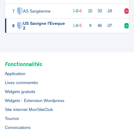
7
AS Sargéenne
3
7
1
-
0
-
6
15
33
-18
D
D
US Savigne l'Eveque
8
2
7
1
-
0
-
5
9
46
-37
V
D
2
Fonctionnalités
Application
Lives commentés
Widgets gratuits
Widgets - Extension Wordpress
Site internet MonSiteClub
Tournoi
Convocations