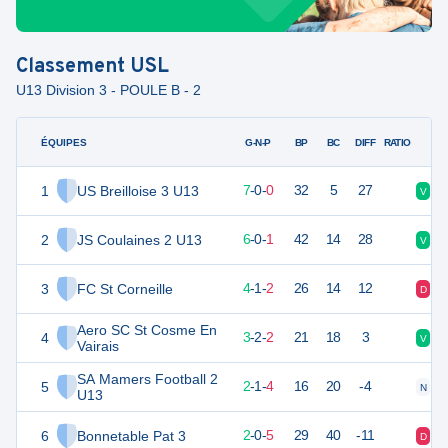
Classement
USL
U13 Division 3 - POULE B - 2
ÉQUIPES
PTS
JO
G-N-P
BP
BC
DIFF
RATIO
1
US Breilloise 3 U13
21
7
7
-
0
-
0
32
5
27
V
V
2
JS Coulaines 2 U13
18
7
6
-
0
-
1
42
14
28
V
V
3
FC St Corneille
13
7
4
-
1
-
2
26
14
12
D
V
Aero SC St Cosme En
4
11
7
3
-
2
-
2
21
18
3
V
N
Vairais
SA Mamers Football 2
5
7
7
2
-
1
-
4
16
20
-4
N
D
U13
6
Bonnetable Pat 3
6
7
2
-
0
-
5
29
40
-11
D
D