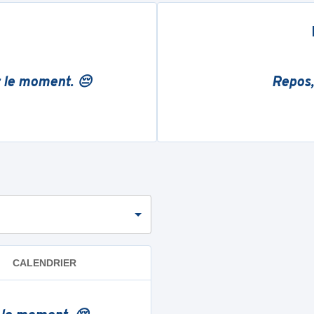
r le moment. 😔
Repos,
CALENDRIER