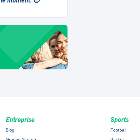
 le moment. 😔
Entreprise
Sports
Blog
Football
Groupe Scorers
Basket