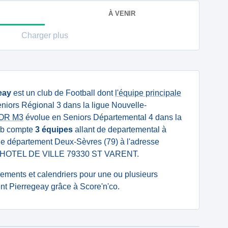
À VENIR
Charger plus
eay
est un club de Football dont
l'équipe principale
niors Régional 3 dans la ligue Nouvelle-
IOR M3
évolue en Seniors Départemental 4 dans la
lub compte
3 équipes
allant de departemental à
s le département Deux-Sèvres (79) à l'adresse
L'HOTEL DE VILLE 79330 ST VARENT.
ssements et calendriers pour une ou plusieurs
nt Pierregeay grâce à Score'n'co.