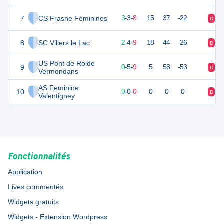
7
CS Frasne Féminines
9
16
3
-
3
-
8
15
37
-22
D
D
8
SC Villers le Lac
9
16
2
-
4
-
9
18
44
-26
D
D
US Pont de Roide
9
3
16
0
-
5
-
9
5
58
-53
D
D
Vermondans
AS Feminine
10
0
0
0
-
0
-
0
0
0
0
D
D
Valentigney
Fonctionnalités
Application
Lives commentés
Widgets gratuits
Widgets - Extension Wordpress