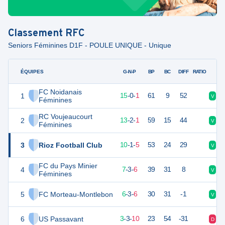
Classement
RFC
Seniors Féminines D1F - POULE UNIQUE - Unique
ÉQUIPES
PTS
JO
G-N-P
BP
BC
DIFF
RATIO
FC Noidanais
1
45
16
15
-
0
-
1
61
9
52
V
D
Féminines
RC Voujeaucourt
2
41
16
13
-
2
-
1
59
15
44
V
V
Féminines
3
Rioz Football Club
31
16
10
-
1
-
5
53
24
29
V
D
FC du Pays Minier
4
23
16
7
-
3
-
6
39
31
8
V
V
Féminines
5
FC Morteau-Montlebon
20
16
6
-
3
-
6
30
31
-1
V
D
6
US Passavant
12
16
3
-
3
-
10
23
54
-31
D
V